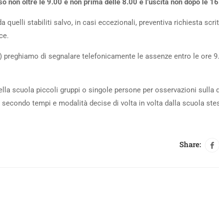
esso non oltre le 9.00 e non prima delle 8.00 e l’uscita non dopo le 16
a quelli stabiliti salvo, in casi eccezionali, preventiva richiesta scri
ce.
ti) preghiamo di segnalare telefonicamente le assenze entro le ore 9
lla scuola piccoli gruppi o singole persone per osservazioni sulla d
secondo tempi e modalità decise di volta in volta dalla scuola ste
Share: