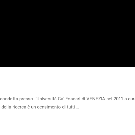
erca condotta presso l’Università Ca’ Foscari di VENEZIA nel 2011 a cu
della ricerca è un censimento di tutti …